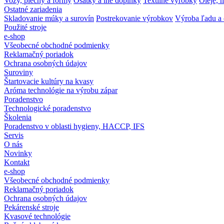
Vozy, plechy a formy
Ošatky a iné doplnky
Textilné výrobky
Oleje, m
Ostatné zariadenia
Skladovanie múky a surovín
Postrekovanie výrobkov
Výroba ľadu a 
Použité stroje
e-shop
Všeobecné obchodné podmienky
Reklamačný poriadok
Ochrana osobných údajov
Suroviny
Štartovacie kultúry na kvasy
Aróma technológie na výrobu zápar
Poradenstvo
Technologické poradenstvo
Školenia
Poradenstvo v oblasti hygieny, HACCP, IFS
Servis
O nás
Novinky
Kontakt
e-shop
Všeobecné obchodné podmienky
Reklamačný poriadok
Ochrana osobných údajov
Pekárenské stroje
Kvasové technológie