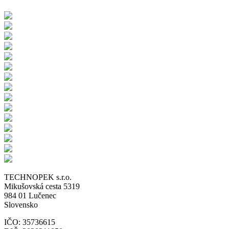
TECHNOPEK s.r.o.
Mikušovská cesta 5319
984 01 Lučenec
Slovensko
IČO: 35736615