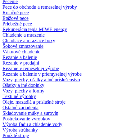
Pečenie
Pece do obchodu a remeselnej výroby
Rotačné pece
Etážové pece
Priebežné pece
Rekuperácia tepla MIWE energy
Chladenie a mrazenie
Chladiace a mraziace boxy
Šokové zmrazovanie
Vákuové chladenie
Rezanie a balenie
Rezanie v predajni
Rezanie v remeselnej výrobe
Rezanie a balenie v priemyselnej výrobe
Vozy, plechy, ošatky a iné príslušenstvo
Ošatky a iné doplnky
Vozy, plechy a formy
Textilné výrobky
Oleje, mazadlá a príslušné stroje
Ostatné zariadenia
Skladovanie múky a surovín
Postrekovanie výrobkov
Výroba ľadu a chladenie vody
Výroba strúhanky
Použité stroje