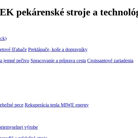
K pekárenské stroje a technoló
ck)
etové šľahače
Preklápače, koše a dopravníky
a jemné pečivo
Spracovanie a príprava cesta
Croissantové zariadenia
iebežné pece
Rekuperácia tepla MIWE energy
priemyselnej výrobe