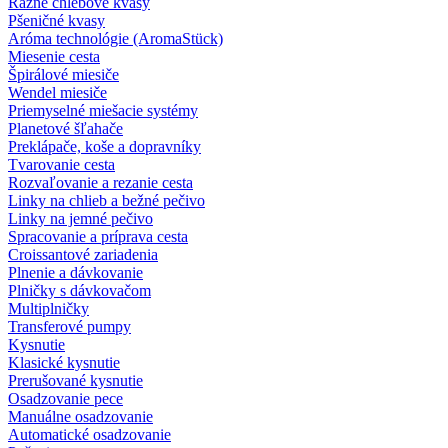
Ražné chlebové kvasy
Pšeničné kvasy
Aróma technológie (AromaStück)
Miesenie cesta
Špirálové miesiče
Wendel miesiče
Priemyselné miešacie systémy
Planetové šľahače
Preklápače, koše a dopravníky
Tvarovanie cesta
Rozvaľovanie a rezanie cesta
Linky na chlieb a bežné pečivo
Linky na jemné pečivo
Spracovanie a príprava cesta
Croissantové zariadenia
Plnenie a dávkovanie
Plničky s dávkovačom
Multiplničky
Transferové pumpy
Kysnutie
Klasické kysnutie
Prerušované kysnutie
Osadzovanie pece
Manuálne osadzovanie
Automatické osadzovanie