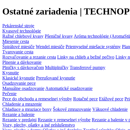
Ostatné zariadenia | TECHNOPE
Pekárenské stroje
Kvasové technológie
Ražné chlebové kvasy
Pšeničné kvasy
Aróma technológie (AromaStü
Miesenie cesta
Špirálové miesiče
Wendel miesiče
Priemyselné miešacie systémy
Plan
Tvarovanie cesta
Rozvaľovanie a rezanie cesta
Linky na chlieb a bežné pečivo
Linky n
Plnenie a dávkovanie
Plničky s dávkovačom
Multiplničky
Transferové pumpy
Kysnutie
Klasické kysnutie
Prerušované kysnutie
Osadzovanie pece
Manuálne osadzovanie
Automatické osadzovanie
Pečenie
Pece do obchodu a remeselnej výroby
Rotačné pece
Etážové pece
Pr
Chladenie a mrazenie
Chladiace a mraziace boxy
Šokové zmrazovanie
Vákuové chladenie
Rezanie a balenie
Rezanie v predajni
Rezanie v remeselnej výrobe
Rezanie a balenie v 
Vozy, plechy, ošatky a iné príslušenstvo