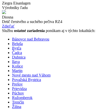
Ziegra Eisanlagen
Výrobníky ľadu
Diosna
Drtič čerstvého a suchého pečiva RZ4
Zdieľať
Službu
ostatné zariadenia
ponúkam aj v týchto lokalitách:
Bánovce nad Bebravou
Beluša
Bytča
Čadca
Dubnica
Ilava
Košice
Martin
Nové mesto nad Váhom
Považská Bystrica
Prešov
Prievidza
Púchov
Ružomberok
Trenčín
Žilina