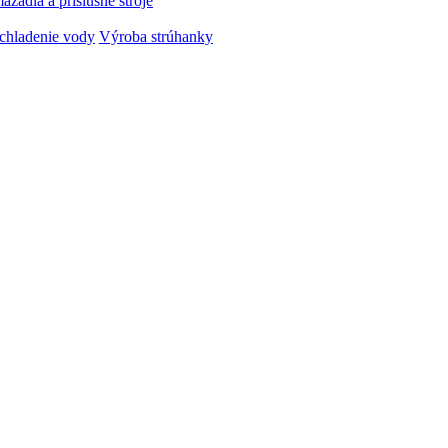
azadlá a príslušné stroje
chladenie vody
Výroba strúhanky