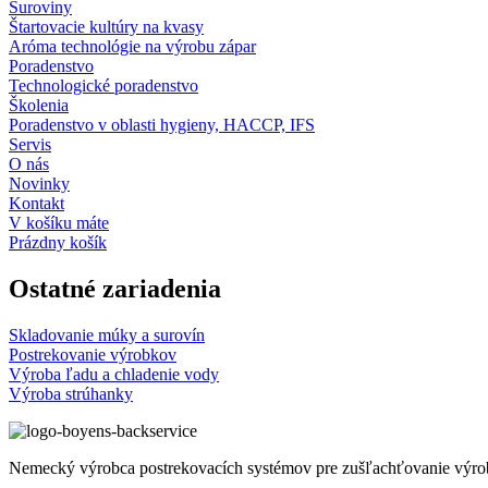
Suroviny
Štartovacie kultúry na kvasy
Aróma technológie na výrobu zápar
Poradenstvo
Technologické poradenstvo
Školenia
Poradenstvo v oblasti hygieny, HACCP, IFS
Servis
O nás
Novinky
Kontakt
V košíku máte
Prázdny košík
Ostatné zariadenia
Skladovanie múky a surovín
Postrekovanie výrobkov
Výroba ľadu a chladenie vody
Výroba strúhanky
Nemecký výrobca postrekovacích systémov pre zušľachťovanie výrobko