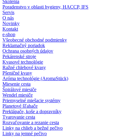
Školenia
Poradenstvo v oblasti hygieny, HACCP, IFS
Servis
O nás
Novinky
Kontakt
e-shop
Všeobecné obchodné podmienky
Reklamačný poriadok
Ochrana osobných údajov
Pekárenské stroje
Kvasové technológie
Ražné chlebové kvasy
Pšeničné kvasy
Aróma technológie (AromaStück)
Miesenie cesta
Špirálové miesiče
Wendel miesiče
Priemyselné miešacie systémy
Planetové šľahače
Preklápače, koše a dopravníky
Tvarovanie cesta
Rozvaľovanie a rezanie cesta
Linky na chlieb a bežné pečivo
Linky na jemné pečivo