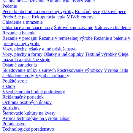
Manuálne osadzovanie
Automatické osadzovanie
Pečenie
Pece do obchodu a remeselnej výroby
Rotačné pece
Etážové pece
Priebežné pece
Rekuperácia tepla MIWE energy
Chladenie a mrazenie
Chladiace a mraziace boxy
Šokové zmrazovanie
Vákuové chladenie
Rezanie a balenie
Rezanie v predajni
Rezanie v remeselnej výrobe
Rezanie a balenie v
priemyselnej výrobe
Vozy, plechy, ošatky a iné príslušenstvo
Vozy, plechy a formy
Ošatky a iné doplnky
Textilné výrobky
Oleje,
mazadlá a príslušné stroje
Ostatné zariadenia
Skladovanie múky a surovín
Postrekovanie výrobkov
Výroba ľadu
a chladenie vody
Výroba strúhanky
Použité stroje
e-shop
Všeobecné obchodné podmienky
Reklamačný poriadok
Ochrana osobných údajov
Suroviny
Štartovacie kultúry na kvasy
Aróma technológie na výrobu zápar
Poradenstvo
Technologické poradenstvo