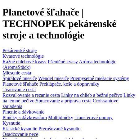
Planetové šľahače |
TECHNOPEK pekárenské
stroje a technológie
Pekárenské stroje
Kvasové technológie
Ražné chlebové kvasy
Pšeničné kvasy
Aróma technológie
(AromaStück)
Miesenie cesta
Špirálové miesiče
Wendel miesiče
Priemyselné miešacie systémy
Planetové šľahače
Preklápače, koše a dopravníky
Tvarovanie cesta
Rozvaľovanie a rezanie cesta
Linky na chlieb a bežné pečivo
Linky
na jemné pečivo
Spracovanie a príprava cesta
Croissantové
zariadenia
Plnenie a dávkovanie
Plničky s dávkovačom
Multiplničky
Transferové pumpy
Kysnutie
Klasické kysnutie
Prerušované kysnutie
Osadzovanie pece