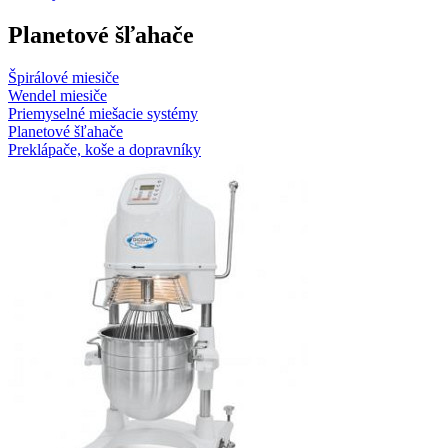
Planetové šľahače
Špirálové miesiče
Wendel miesiče
Priemyselné miešacie systémy
Planetové šľahače
Preklápače, koše a dopravníky