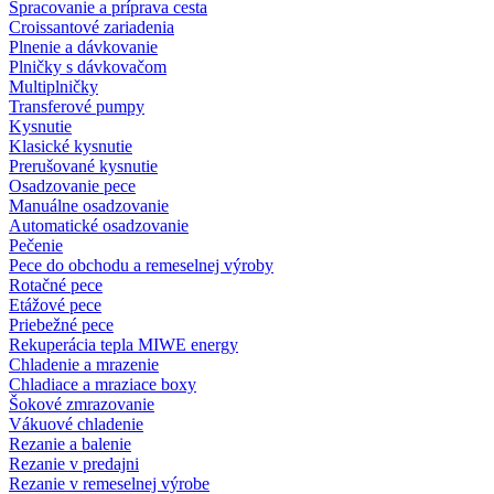
Spracovanie a príprava cesta
Croissantové zariadenia
Plnenie a dávkovanie
Plničky s dávkovačom
Multiplničky
Transferové pumpy
Kysnutie
Klasické kysnutie
Prerušované kysnutie
Osadzovanie pece
Manuálne osadzovanie
Automatické osadzovanie
Pečenie
Pece do obchodu a remeselnej výroby
Rotačné pece
Etážové pece
Priebežné pece
Rekuperácia tepla MIWE energy
Chladenie a mrazenie
Chladiace a mraziace boxy
Šokové zmrazovanie
Vákuové chladenie
Rezanie a balenie
Rezanie v predajni
Rezanie v remeselnej výrobe