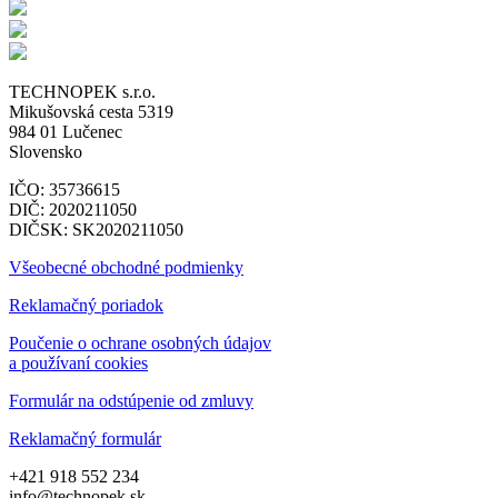
TECHNOPEK s.r.o.
Mikušovská cesta 5319
984 01 Lučenec
Slovensko
IČO: 35736615
DIČ: 2020211050
DIČSK: SK2020211050
Všeobecné obchodné podmienky
Reklamačný poriadok
Poučenie o ochrane osobných údajov
a používaní cookies
Formulár na odstúpenie od zmluvy
Reklamačný formulár
+421 918 552 234
info@technopek.sk