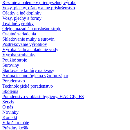
Rezanie a balenie v priemyselnej výrobe
Vozy, plechy, ošatky a iné príslušenstvo
Ošatky a iné doplnky
Vozy, plechy a formy
Textilné výrobky
Oleje, mazadlá a príslušné stroje
Ostatné zariadenia
Skladovanie múky a surovín
Postrekovanie výrobkov
Výroba ľadu a chladenie vody
Výroba strúhanky
Použité stroje
Suroviny
Štartovacie kultúry na kvasy
Aróma technológie na výrobu zápar
Poradenstvo
Technologické poradenstvo
Školenia
Poradenstvo v oblasti hygieny, HACCP, IFS
Servis
O nás
Novinky
Kontakt
V košíku máte
Prázdny košík