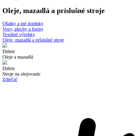
Oleje, mazadlá a príslušné stroje
Ošatky a iné doplnky
Vozy, plechy a formy
Textilné výrobky
Oleje, mazadlá a príslušné stroje
Dübör
Oleje a mazadlá
Dübör
Stroje na olejovanie
Zdieľať