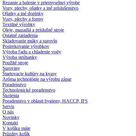
Rezanie a balenie v priemyselnej výrobe
Vozy, plechy, ošatky a iné príslušenstvo
Ošatky a iné doplnky
Vozy, plechy a formy
Textilné výrobky
Oleje, mazadlá a príslušné stroje
Ostatné zariadenia
Skladovanie múky a surovín
Postrekovanie výrobkov
Výroba ľadu a chladenie vody
Výroba strúhanky
Použité stroje
Suroviny
Štartovacie kultúry na kvasy
Aróma technológie na výrobu zápar
Poradenstvo
Technologické poradenstvo
Školenia
Poradenstvo v oblasti hygieny, HACCP, IFS
Servis
O nás
Novinky
Kontakt
V košíku máte
Prázdny košík