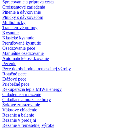
Spracovanie a príprava cesta
Croissantové zariadenia
Plnenie a dávkovanie
Plničky s dávkovačom
Multiplničky
Transferové pumpy
Kysnutie
Klasické kysnutie
Prerušované kysnutie
Osadzovanie pece
Manuálne osadzovanie
Automatické osadzovanie
Pečenie
Pece do obchodu a remeselnej výroby
Rotačné pece
Etážové pece
Priebežné pece
Rekuperácia tepla MIWE energy
Chladenie a mrazenie
Chladiace a mraziace boxy
Šokové zmrazovanie
Vákuové chladenie
Rezanie a balenie
Rezanie v predajni
Rezanie v remeselnej výrobe