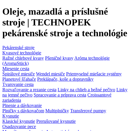
Oleje, mazadlá a príslušné
stroje | TECHNOPEK
pekárenské stroje a technológie
Pekárenské stroje
Kvasové technológie
Ražné chlebové kvasy
Pšeničné kvasy
Aróma technológie
(AromaStück)
Miesenie cesta
Špirálové miesiče
Wendel miesiče
Priemyselné miešacie systémy
Planetové šľahače
Preklápače, koše a dopravníky
Tvarovanie cesta
Rozvaľovanie a rezanie cesta
Linky na chlieb a bežné pečivo
Linky
na jemné pečivo
Spracovanie a príprava cesta
Croissantové
zariadenia
Plnenie a dávkovanie
Plničky s dávkovačom
Multiplničky
Transferové pumpy
Kysnutie
Klasické kysnutie
Prerušované kysnutie
Osadzovanie pece