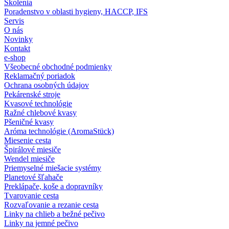
Školenia
Poradenstvo v oblasti hygieny, HACCP, IFS
Servis
O nás
Novinky
Kontakt
e-shop
Všeobecné obchodné podmienky
Reklamačný poriadok
Ochrana osobných údajov
Pekárenské stroje
Kvasové technológie
Ražné chlebové kvasy
Pšeničné kvasy
Aróma technológie (AromaStück)
Miesenie cesta
Špirálové miesiče
Wendel miesiče
Priemyselné miešacie systémy
Planetové šľahače
Preklápače, koše a dopravníky
Tvarovanie cesta
Rozvaľovanie a rezanie cesta
Linky na chlieb a bežné pečivo
Linky na jemné pečivo