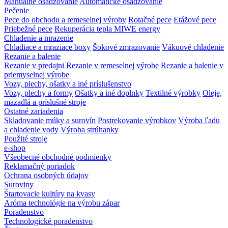
Manuálne osadzovanie
Automatické osadzovanie
Pečenie
Pece do obchodu a remeselnej výroby
Rotačné pece
Etážové pece
Priebežné pece
Rekuperácia tepla MIWE energy
Chladenie a mrazenie
Chladiace a mraziace boxy
Šokové zmrazovanie
Vákuové chladenie
Rezanie a balenie
Rezanie v predajni
Rezanie v remeselnej výrobe
Rezanie a balenie v
priemyselnej výrobe
Vozy, plechy, ošatky a iné príslušenstvo
Vozy, plechy a formy
Ošatky a iné doplnky
Textilné výrobky
Oleje,
mazadlá a príslušné stroje
Ostatné zariadenia
Skladovanie múky a surovín
Postrekovanie výrobkov
Výroba ľadu
a chladenie vody
Výroba strúhanky
Použité stroje
e-shop
Všeobecné obchodné podmienky
Reklamačný poriadok
Ochrana osobných údajov
Suroviny
Štartovacie kultúry na kvasy
Aróma technológie na výrobu zápar
Poradenstvo
Technologické poradenstvo