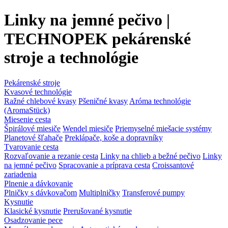
Linky na jemné pečivo |
TECHNOPEK pekárenské
stroje a technológie
Pekárenské stroje
Kvasové technológie
Ražné chlebové kvasy
Pšeničné kvasy
Aróma technológie
(AromaStück)
Miesenie cesta
Špirálové miesiče
Wendel miesiče
Priemyselné miešacie systémy
Planetové šľahače
Preklápače, koše a dopravníky
Tvarovanie cesta
Rozvaľovanie a rezanie cesta
Linky na chlieb a bežné pečivo
Linky
na jemné pečivo
Spracovanie a príprava cesta
Croissantové
zariadenia
Plnenie a dávkovanie
Plničky s dávkovačom
Multiplničky
Transferové pumpy
Kysnutie
Klasické kysnutie
Prerušované kysnutie
Osadzovanie pece