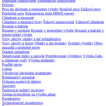
Manuálne osadzovanie
Automatické osadzovanie
Pečenie
Pece do obchodu a remeselnej výroby
Rotačné pece
Etážové pece
Priebežné pece
Rekuperácia tepla MIWE energy
Chladenie a mrazenie
Chladiace a mraziace boxy
Šokové zmrazovanie
Vákuové chladenie
Rezanie a balenie
Rezanie v predajni
Rezanie v remeselnej výrobe
Rezanie a balenie v
priemyselnej výrobe
Vozy, plechy, ošatky a iné príslušenstvo
Vozy, plechy a formy
Ošatky a iné doplnky
Textilné výrobky
Oleje,
mazadlá a príslušné stroje
Ostatné zariadenia
Skladovanie múky a surovín
Postrekovanie výrobkov
Výroba ľadu
a chladenie vody
Výroba strúhanky
Použité stroje
e-shop
Všeobecné obchodné podmienky
Reklamačný poriadok
Ochrana osobných údajov
Suroviny
Štartovacie kultúry na kvasy
Aróma technológie na výrobu zápar
Poradenstvo
Technologické poradenstvo