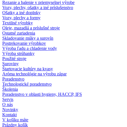
Rezanie a balenie v priemyselnej výrobe
Vozy, plechy, ošatky a iné príslušenstvo
Ošatky a iné doplnky
Vozy, plechy a formy
Textilné výrobky
Oleje, mazadlá a príslušné stroje
Ostatné zariadenia
Skladovanie múky a surovín
Postrekovanie výrobkov
Výroba ľadu a chladenie vody
Výroba strúhanky
Použité stroje
Suroviny
Štartovacie kultúry na kvasy
Aróma technológie na výrobu zápar
Poradenstvo
Technologické poradenstvo
Školenia
Poradenstvo v oblasti hygieny, HACCP, IFS
Servis
O nás
Novinky
Kontakt
V košíku máte
Prázdny košík