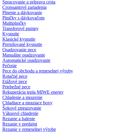
Spracovanie a príprava cesta
Croissantové zariadenia
Plnenie a dávkovanie
Plničky s dávkovačom
Multiplničky
Transferové pumpy
Kysnutie
Klasické kysnutie
Prerušované kysnutie
Osadzovanie pece
Manuálne osadzovanie
Automatické osadzovanie
Pečenie
Pece do obchodu a remeselnej výroby
Rotačné pece
Etážové pece
Priebežné pece
Rekuperácia tepla MIWE energy
Chladenie a mrazenie
Chladiace a mraziace boxy
Šokové zmrazovanie
Vákuové chladenie
Rezanie a balenie
Rezanie v predajni
Rezanie v remeselnej výrobe