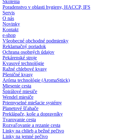
Školenia
Poradenstvo v oblasti hygieny, HACCP, IFS
Servis
O nás
Novinky
Kontakt
e-shop
Všeobecné obchodné podmienky
Reklamačný poriadok
Ochrana osobných údajov
Pekárenské stroje
Kvasové technológie
Ražné chlebové kvasy
Pšeničné kvasy
Aróma technológie (AromaStück)
Miesenie cesta
Špirálové miesiče
Wendel miesiče
Priemyselné miešacie systémy
Planetové šľahače
Preklápače, koše a dopravníky
Tvarovanie cesta
Rozvaľovanie a rezanie cesta
Linky na chlieb a bežné pečivo
Linky na jemné pečivo