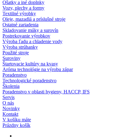
Ošatky a iné doplnky
Vozy, plechy a formy
Textilné výrobky
Oleje, mazadlá a príslušné stroje
Ostatné zariadenia
Skladovanie múky a surovín
Postrekovanie výrobkov
Výroba ľadu a chladenie vody
Výroba strúhanky
Použité stroje
Suroviny
Štartovacie kultúry na kvasy
Aróma technológie na výrobu zápar
Poradenstvo
Technologické poradenstvo
Školenia
Poradenstvo v oblasti hygieny, HACCP, IFS
Servis
O nás
Novinky
Kontakt
V košíku máte
Prázdny košík