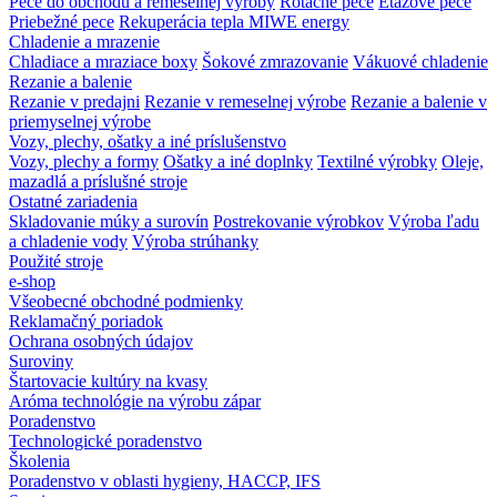
Pece do obchodu a remeselnej výroby
Rotačné pece
Etážové pece
Priebežné pece
Rekuperácia tepla MIWE energy
Chladenie a mrazenie
Chladiace a mraziace boxy
Šokové zmrazovanie
Vákuové chladenie
Rezanie a balenie
Rezanie v predajni
Rezanie v remeselnej výrobe
Rezanie a balenie v
priemyselnej výrobe
Vozy, plechy, ošatky a iné príslušenstvo
Vozy, plechy a formy
Ošatky a iné doplnky
Textilné výrobky
Oleje,
mazadlá a príslušné stroje
Ostatné zariadenia
Skladovanie múky a surovín
Postrekovanie výrobkov
Výroba ľadu
a chladenie vody
Výroba strúhanky
Použité stroje
e-shop
Všeobecné obchodné podmienky
Reklamačný poriadok
Ochrana osobných údajov
Suroviny
Štartovacie kultúry na kvasy
Aróma technológie na výrobu zápar
Poradenstvo
Technologické poradenstvo
Školenia
Poradenstvo v oblasti hygieny, HACCP, IFS