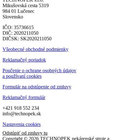
Mikušovská cesta 5319
984 01 Lučenec
Slovensko
IČO: 35736615
DIČ: 2020211050
DIČSK: SK2020211050
Všeobecné obchodné podmienky
Reklamačný poriadok
Poučenie o ochrane osobných údajov
a používaní cookies
Formulár na odstúpenie od zmluvy
Reklamačný formulár
+421 918 552 234
info@technopek.sk
Nastavenia cookies
Odstúpiť od zmluvy tu
Copyright © 2026 TECHNOPEK pekárenské stroje a