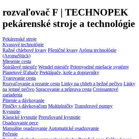
rozvaľovač F | TECHNOPEK
pekárenské stroje a technológie
Pekárenské stroje
Kvasové technológie
Ražné chlebové kvasy
Pšeničné kvasy
Aróma technológie
(AromaStück)
Miesenie cesta
Špirálové miesiče
Wendel miesiče
Priemyselné miešacie systémy
Planetové šľahače
Preklápače, koše a dopravníky
Tvarovanie cesta
Rozvaľovanie a rezanie cesta
Linky na chlieb a bežné pečivo
Linky
na jemné pečivo
Spracovanie a príprava cesta
Croissantové
zariadenia
Plnenie a dávkovanie
Plničky s dávkovačom
Multiplničky
Transferové pumpy
Kysnutie
Klasické kysnutie
Prerušované kysnutie
Osadzovanie pece
Manuálne osadzovanie
Automatické osadzovanie
Pečenie