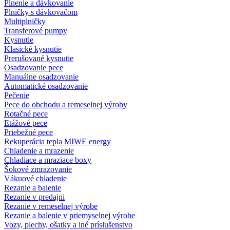
Plnenie a dávkovanie
Plničky s dávkovačom
Multiplničky
Transferové pumpy
Kysnutie
Klasické kysnutie
Prerušované kysnutie
Osadzovanie pece
Manuálne osadzovanie
Automatické osadzovanie
Pečenie
Pece do obchodu a remeselnej výroby
Rotačné pece
Etážové pece
Priebežné pece
Rekuperácia tepla MIWE energy
Chladenie a mrazenie
Chladiace a mraziace boxy
Šokové zmrazovanie
Vákuové chladenie
Rezanie a balenie
Rezanie v predajni
Rezanie v remeselnej výrobe
Rezanie a balenie v priemyselnej výrobe
Vozy, plechy, ošatky a iné príslušenstvo