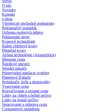
Servis
O nás
Novinky
Kontakt
e-shop
Všeobecné obchodné podmienky
Reklamačný poriadok
Ochrana osobných údajov
Pekárenské stroje
Kvasové technológie
Ražné chlebové kvasy
Pšeničné kvasy
Aróma technológie (AromaStück)
Miesenie cesta
Špirálové miesiče
Wendel miesiče
Priemyselné miešacie systémy
Planetové šľahače
Preklápače, koše a dopravníky
Tvarovanie cesta
Rozvaľovanie a rezanie cesta
Linky na chlieb a bežné pečivo
Linky na jemné pečivo
Spracovanie a príprava cesta
Croissantové zariadenia