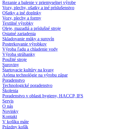
Rezanie a balenie v priemyselnej výrobe
Vozy, plechy, ošatky a iné príslušenstvo
Ošatky a iné doplnky
Vozy, plechy a formy
Textilné výrobky
Oleje, mazadlá a príslušné stroje
Ostatné zariadenia
Skladovanie múky a surovín
Postrekovanie výrobkov
Výroba ľadu a chladenie vody
Výroba strúhanky
Použité stroje
Suroviny
Štartovacie kultúry na kvasy
Aróma technológie na výrobu zápar
Poradenstvo
Technologické poradenstvo
Školenia
Poradenstvo v oblasti hygieny, HACCP, IFS
Servis
O nás
Novinky
Kontakt
V košíku máte
Prázdny košík