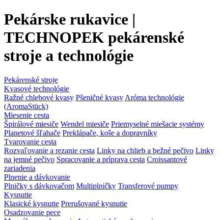
Pekárske rukavice |
TECHNOPEK pekárenské
stroje a technológie
Pekárenské stroje
Kvasové technológie
Ražné chlebové kvasy
Pšeničné kvasy
Aróma technológie
(AromaStück)
Miesenie cesta
Špirálové miesiče
Wendel miesiče
Priemyselné miešacie systémy
Planetové šľahače
Preklápače, koše a dopravníky
Tvarovanie cesta
Rozvaľovanie a rezanie cesta
Linky na chlieb a bežné pečivo
Linky
na jemné pečivo
Spracovanie a príprava cesta
Croissantové
zariadenia
Plnenie a dávkovanie
Plničky s dávkovačom
Multiplničky
Transferové pumpy
Kysnutie
Klasické kysnutie
Prerušované kysnutie
Osadzovanie pece