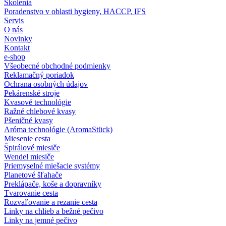
Školenia
Poradenstvo v oblasti hygieny, HACCP, IFS
Servis
O nás
Novinky
Kontakt
e-shop
Všeobecné obchodné podmienky
Reklamačný poriadok
Ochrana osobných údajov
Pekárenské stroje
Kvasové technológie
Ražné chlebové kvasy
Pšeničné kvasy
Aróma technológie (AromaStück)
Miesenie cesta
Špirálové miesiče
Wendel miesiče
Priemyselné miešacie systémy
Planetové šľahače
Preklápače, koše a dopravníky
Tvarovanie cesta
Rozvaľovanie a rezanie cesta
Linky na chlieb a bežné pečivo
Linky na jemné pečivo