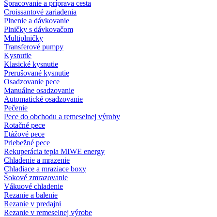
Spracovanie a príprava cesta
Croissantové zariadenia
Plnenie a dávkovanie
Plničky s dávkovačom
Multiplničky
Transferové pumpy
Kysnutie
Klasické kysnutie
Prerušované kysnutie
Osadzovanie pece
Manuálne osadzovanie
Automatické osadzovanie
Pečenie
Pece do obchodu a remeselnej výroby
Rotačné pece
Etážové pece
Priebežné pece
Rekuperácia tepla MIWE energy
Chladenie a mrazenie
Chladiace a mraziace boxy
Šokové zmrazovanie
Vákuové chladenie
Rezanie a balenie
Rezanie v predajni
Rezanie v remeselnej výrobe