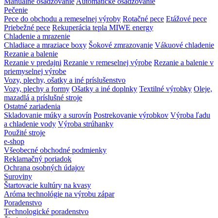
Manuálne osadzovanie
Automatické osadzovanie
Pečenie
Pece do obchodu a remeselnej výroby
Rotačné pece
Etážové pece
Priebežné pece
Rekuperácia tepla MIWE energy
Chladenie a mrazenie
Chladiace a mraziace boxy
Šokové zmrazovanie
Vákuové chladenie
Rezanie a balenie
Rezanie v predajni
Rezanie v remeselnej výrobe
Rezanie a balenie v
priemyselnej výrobe
Vozy, plechy, ošatky a iné príslušenstvo
Vozy, plechy a formy
Ošatky a iné doplnky
Textilné výrobky
Oleje,
mazadlá a príslušné stroje
Ostatné zariadenia
Skladovanie múky a surovín
Postrekovanie výrobkov
Výroba ľadu
a chladenie vody
Výroba strúhanky
Použité stroje
e-shop
Všeobecné obchodné podmienky
Reklamačný poriadok
Ochrana osobných údajov
Suroviny
Štartovacie kultúry na kvasy
Aróma technológie na výrobu zápar
Poradenstvo
Technologické poradenstvo