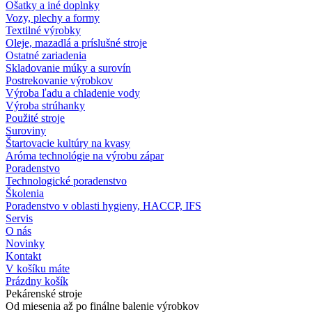
Ošatky a iné doplnky
Vozy, plechy a formy
Textilné výrobky
Oleje, mazadlá a príslušné stroje
Ostatné zariadenia
Skladovanie múky a surovín
Postrekovanie výrobkov
Výroba ľadu a chladenie vody
Výroba strúhanky
Použité stroje
Suroviny
Štartovacie kultúry na kvasy
Aróma technológie na výrobu zápar
Poradenstvo
Technologické poradenstvo
Školenia
Poradenstvo v oblasti hygieny, HACCP, IFS
Servis
O nás
Novinky
Kontakt
V košíku máte
Prázdny košík
Pekárenské stroje
Od miesenia až po finálne balenie výrobkov