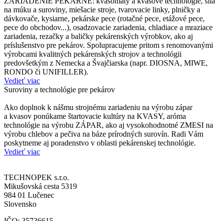
ZARIADENIE PEKÁRNE: kvasomaty a kvasové technológie, silá
na múku a suroviny, miešacie stroje, tvarovacie linky, plničky a
dávkovače, kysiarne, pekárske pece (rotačné pece, etážové pece,
pece do obchodov...), osadzovacie zariadenia, chladiace a mraziace
zariadenia, rezačky a baličky pekárenských výrobkov, ako aj
príslušenstvo pre pekárov. Spolupracujeme pritom s renomovanými
výrobcami kvalitných pekárenských strojov a technológii
predovšetkým z Nemecka a Švajčiarska (napr. DIOSNA, MIWE,
RONDO či UNIFILLER).
Vedieť viac
Suroviny a technológie pre pekárov
Ako doplnok k nášmu strojnému zariadeniu na výrobu zápar
a kvasov ponúkame štartovacie kultúry na KVASY, aróma
technológie na výrobu ZÁPAR, ako aj vysokohodnotné ZMESI na
výrobu chlebov a pečiva na báze prírodných surovín. Radi Vám
poskytneme aj poradenstvo v oblasti pekárenskej technológie.
Vedieť viac
TECHNOPEK s.r.o.
Mikušovská cesta 5319
984 01 Lučenec
Slovensko
IČO: 35736615