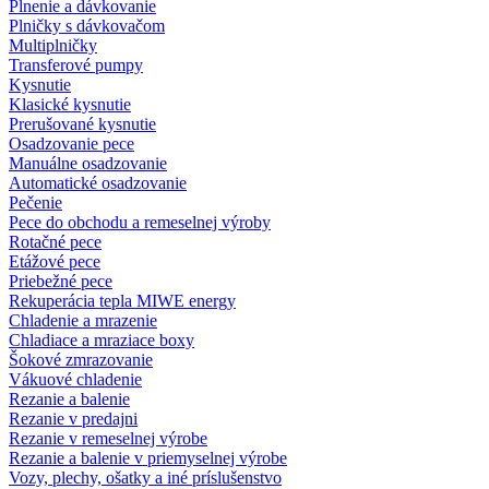
Plnenie a dávkovanie
Plničky s dávkovačom
Multiplničky
Transferové pumpy
Kysnutie
Klasické kysnutie
Prerušované kysnutie
Osadzovanie pece
Manuálne osadzovanie
Automatické osadzovanie
Pečenie
Pece do obchodu a remeselnej výroby
Rotačné pece
Etážové pece
Priebežné pece
Rekuperácia tepla MIWE energy
Chladenie a mrazenie
Chladiace a mraziace boxy
Šokové zmrazovanie
Vákuové chladenie
Rezanie a balenie
Rezanie v predajni
Rezanie v remeselnej výrobe
Rezanie a balenie v priemyselnej výrobe
Vozy, plechy, ošatky a iné príslušenstvo