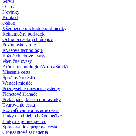
Servis
O nás
Novinky
Kontakt
e-shop
Všeobecné obchodné podmienky
Reklamačný poriadok
Ochrana osobných údajov
Pekárenské stroje
Kvasové technológie
Ražné chlebové kvasy
Pšeničné kvasy
Aróma technológie (AromaStück)
Miesenie cesta
Špirálové miesiče
Wendel miesiče
Priemyselné miešacie systémy
Planetové šľahače
Preklápače, koše a dopravníky
Tvarovanie cesta
Rozvaľovanie a rezanie cesta
Linky na chlieb a bežné pečivo
Linky na jemné pečivo
Spracovanie a príprava cesta
Croissantové zariadenia