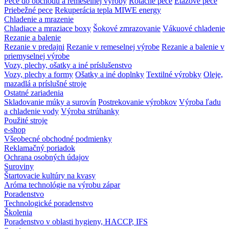
Pece do obchodu a remeselnej výroby
Rotačné pece
Etážové pece
Priebežné pece
Rekuperácia tepla MIWE energy
Chladenie a mrazenie
Chladiace a mraziace boxy
Šokové zmrazovanie
Vákuové chladenie
Rezanie a balenie
Rezanie v predajni
Rezanie v remeselnej výrobe
Rezanie a balenie v
priemyselnej výrobe
Vozy, plechy, ošatky a iné príslušenstvo
Vozy, plechy a formy
Ošatky a iné doplnky
Textilné výrobky
Oleje,
mazadlá a príslušné stroje
Ostatné zariadenia
Skladovanie múky a surovín
Postrekovanie výrobkov
Výroba ľadu
a chladenie vody
Výroba strúhanky
Použité stroje
e-shop
Všeobecné obchodné podmienky
Reklamačný poriadok
Ochrana osobných údajov
Suroviny
Štartovacie kultúry na kvasy
Aróma technológie na výrobu zápar
Poradenstvo
Technologické poradenstvo
Školenia
Poradenstvo v oblasti hygieny, HACCP, IFS