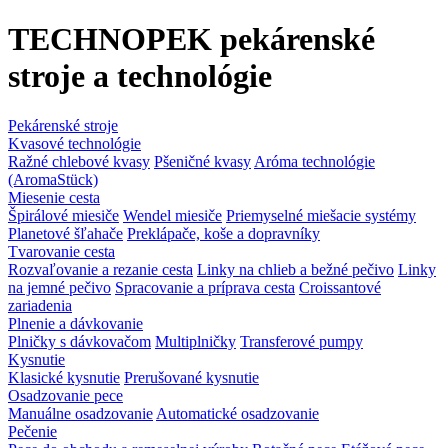
TECHNOPEK pekárenské
stroje a technológie
Pekárenské stroje
Kvasové technológie
Ražné chlebové kvasy
Pšeničné kvasy
Aróma technológie
(AromaStück)
Miesenie cesta
Špirálové miesiče
Wendel miesiče
Priemyselné miešacie systémy
Planetové šľahače
Preklápače, koše a dopravníky
Tvarovanie cesta
Rozvaľovanie a rezanie cesta
Linky na chlieb a bežné pečivo
Linky
na jemné pečivo
Spracovanie a príprava cesta
Croissantové
zariadenia
Plnenie a dávkovanie
Plničky s dávkovačom
Multiplničky
Transferové pumpy
Kysnutie
Klasické kysnutie
Prerušované kysnutie
Osadzovanie pece
Manuálne osadzovanie
Automatické osadzovanie
Pečenie